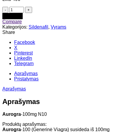
produkto
kiekis:
Į krepšelį
Aurogra-
Compare
100mg
Kategorijos:
Sildenafil
,
Vyrams
N10
Share
Facebook
X
Pinterest
LinkedIn
Telegram
Aprašymas
Pristatymas
Aprašymas
Aprašymas
Aurogra
-100mg N10
Produktų aprašymas:
Aurogra
-100 (Generinė Viagra) susideda iš 100mg