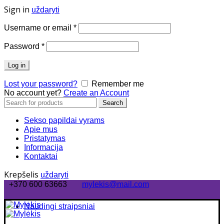
Sign in
uždaryti
Username or email
*
Password
*
Log in
Lost your password?
Remember me
No account yet?
Create an Account
Search
Search
for:
Sekso papildai vyrams
Apie mus
Pristatymas
Informacija
Kontaktai
Krepšelis
uždaryti
+370 600 63663
mylekis@mail.com
Naudingi straipsniai