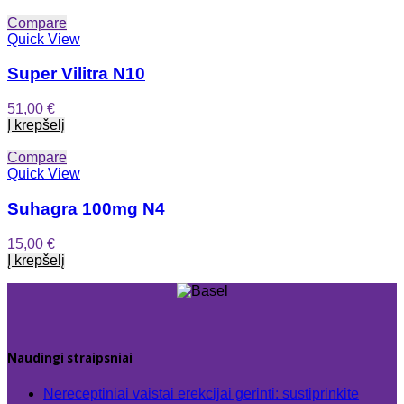
Compare
Quick View
Super Vilitra N10
51,00
€
Į krepšelį
Compare
Quick View
Suhagra 100mg N4
15,00
€
Į krepšelį
Naudingi straipsniai
Nereceptiniai vaistai erekcijai gerinti: sustiprinkite