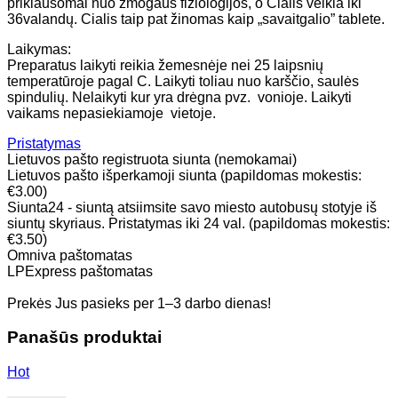
priklausomai nuo žmogaus fiziologijos, o Cialis veikia iki
36valandų. Cialis taip pat žinomas kaip „savaitgalio” tablete.
Laikymas:
Preparatus laikyti reikia žemesnėje nei 25 laipsnių
temperatūroje pagal C. Laikyti toliau nuo karščio, saulės
spindulių. Nelaikyti kur yra drėgna pvz. vonioje. Laikyti
vaikams nepasiekiamoje vietoje.
Pristatymas
Lietuvos pašto registruota siunta (nemokamai)
Lietuvos pašto išperkamoji siunta (papildomas mokestis:
€3.00)
Siunta24 - siuntą atsiimsite savo miesto autobusų stotyje iš
siuntų skyriaus. Pristatymas iki 24 val. (papildomas mokestis:
€3.50)
Omniva paštomatas
LPExpress paštomatas
Prekės Jus pasieks per 1–3 darbo dienas!
Panašūs produktai
Hot