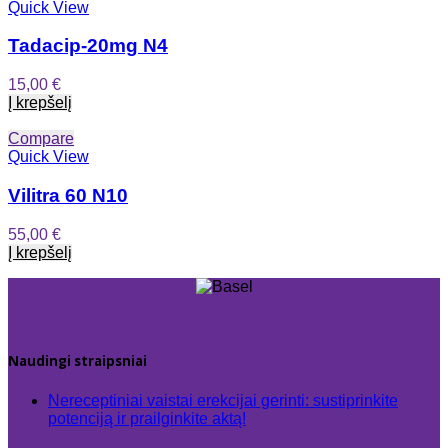
Quick View
Tadacip-20mg N4
15,00
€
Į krepšelį
Compare
Quick View
Vilitra 60 N10
55,00
€
Į krepšelį
Naudingi straipsniai
Nereceptiniai vaistai erekcijai gerinti: sustiprinkite
potenciją ir prailginkite aktą!