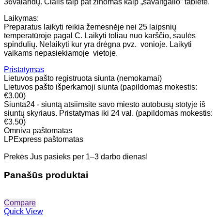
36valandų. Cialis taip pat žinomas kaip „savaitgalio” tablete.
Laikymas:
Preparatus laikyti reikia žemesnėje nei 25 laipsnių
temperatūroje pagal C. Laikyti toliau nuo karščio, saulės
spindulių. Nelaikyti kur yra drėgna pvz. vonioje. Laikyti
vaikams nepasiekiamoje vietoje.
Pristatymas
Lietuvos pašto registruota siunta (nemokamai)
Lietuvos pašto išperkamoji siunta (papildomas mokestis:
€3.00)
Siunta24 - siuntą atsiimsite savo miesto autobusų stotyje iš
siuntų skyriaus. Pristatymas iki 24 val. (papildomas mokestis:
€3.50)
Omniva paštomatas
LPExpress paštomatas
Prekės Jus pasieks per 1–3 darbo dienas!
Panašūs produktai
Compare
Quick View