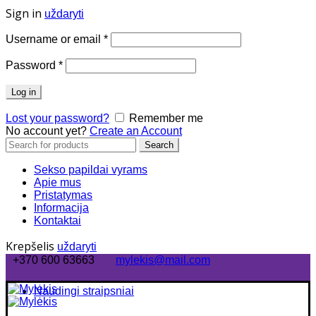
Sign in
uždaryti
Username or email
*
Password
*
Log in
Lost your password?
Remember me
No account yet?
Create an Account
Search
Search
for:
Sekso papildai vyrams
Apie mus
Pristatymas
Informacija
Kontaktai
Krepšelis
uždaryti
+370 600 63663
mylekis@mail.com
Naudingi straipsniai