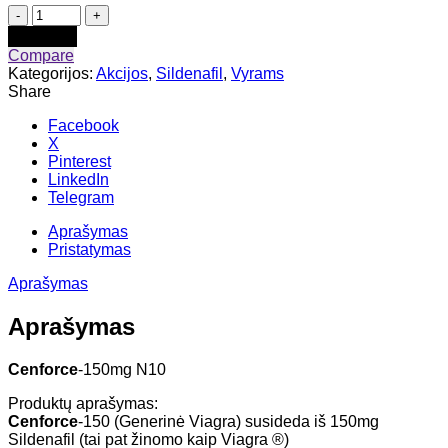
produkto
kiekis:
Į krepšelį
Cenforce
Compare
150
Kategorijos:
Akcijos
,
Sildenafil
,
Vyrams
N10
Share
Facebook
X
Pinterest
LinkedIn
Telegram
Aprašymas
Pristatymas
Aprašymas
Aprašymas
Cenforce
-150mg N10
Produktų aprašymas:
Cenforce
-150 (Generinė Viagra) susideda iš 150mg
Sildenafil (tai pat žinomo kaip Viagra ®)