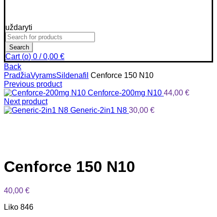
uždaryti
Search
for:
Search
Cart (
o
)
0
/
0,00
€
Back
Pradžia
Vyrams
Sildenafil
Cenforce 150 N10
Previous product
Cenforce-200mg N10
44,00
€
Next product
Generic-2in1 N8
30,00
€
Click to enlarge
Cenforce 150 N10
40,00
€
Liko 846