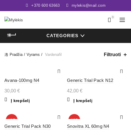
+370 600 63663
mylekis@mail.com
0
CATEGORIES
Filtruoti
Pradžia
Vyrams
Vardenafil
Avana-100mg N4
Generic Trial Pack N12
30,00
€
42,00
€
Į krepšelį
Į krepšelį
HOT
HOT
Generic Trial Pack N30
Snovitra XL 60mg N4